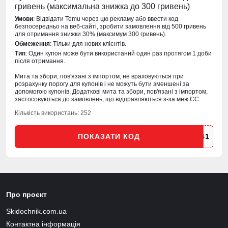
гривень (максимальна знижка до 300 гривень)
Умови
: Відвідати Temu через цю рекламу або ввести код
безпосередньо на веб-сайті, зробити замовлення від 500 гривень
для отримання знижки 30% (максимум 300 гривень).
Обмеження
: Тільки для нових клієнтів.
Тип
: Один купон може бути використаний один раз протягом 1 доби
після отримання.
Мита та збори, пов'язані з імпортом, не враховуються при
розрахунку порогу для купонів і не можуть бути зменшені за
допомогою купонів. Додаткові мита та збори, пов'язані з імпортом,
застосовуються до замовлень, що відправляються з-за меж ЄС.
Кількість використань: 252
ПОКАЗАТИ КОД
Про проєкт
Skidochnik.com.ua
Контактна інформація