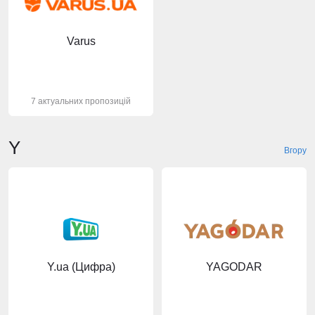
Varus
7 актуальних пропозицій
Магазини на літеру
Y
Вгору
Y.ua (Цифра)
YAGODAR