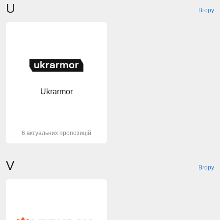
Магазини на літеру
U
Вгору
Ukrarmor
6 актуальних пропозицій
Магазини на літеру
V
Вгору