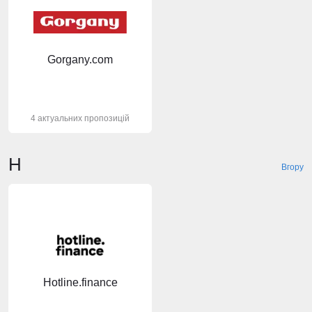
Gorgany.com
4 актуальних пропозицій
Магазини на літеру
H
Вгору
Hotline.finance