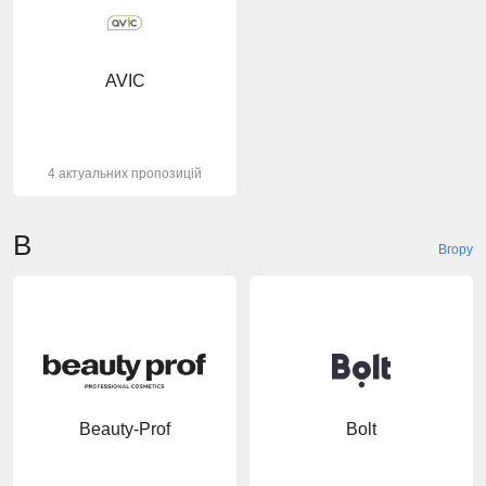
AVIC
4 актуальних пропозицій
Магазини на літеру
B
Вгору
Beauty-Prof
Bolt