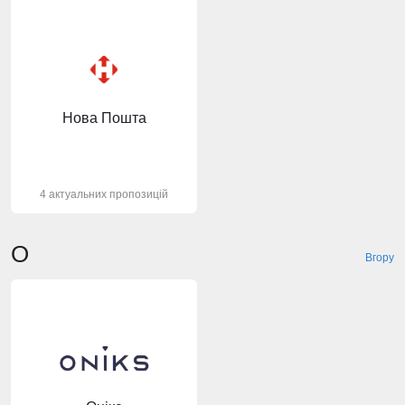
Нова Пошта
4 актуальних пропозицій
Магазини на літеру
О
Вгору