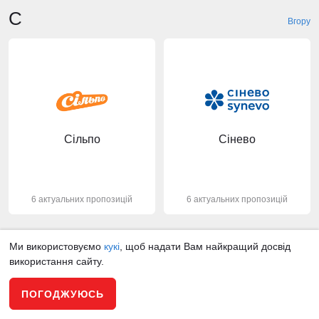
Магазини на літеру
С
Вгору
Сільпо
Сінево
6 актуальних пропозицій
6 актуальних пропозицій
Магазини на літеру
Т
Ми використовуємо
кукі
, щоб надати Вам найкращий досвід
Вгору
використання сайту.
ПОГОДЖУЮСЬ