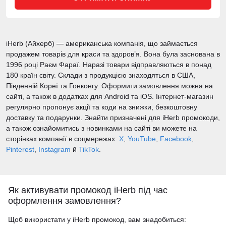
iHerb (Айхерб) — американська компанія, що займається
продажем товарів для краси та здоров’я. Вона була заснована в
1996 році Раєм Фараї. Наразі товари відправляються в понад
180 країн світу. Склади з продукцією знаходяться в США,
Південній Кореї та Гонконгу. Оформити замовлення можна на
сайті, а також в додатках для Android та iOS. Інтернет-магазин
регулярно пропонує акції та коди на знижки, безкоштовну
доставку та подарунки. Знайти призначені для iHerb промокоди,
а також ознайомитись з новинками на сайті ви можете на
сторінках компанії в соцмережах:
X
,
YouTube
,
Facebook
,
Pinterest
,
Instagram
й
TikTok
.
Як активувати промокод iHerb під час
оформлення замовлення?
Щоб використати у iHerb промокод, вам знадобиться: