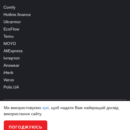
Comfy
Hotline.finance
Ukrarmor
EcoFlow
Temu
MOYO
AliExpress
Інтертоп
Answear
iHerb
Varus
Polis.UA
Ми використовуємо
кукі
, щоб надати Вам найкращий досвід
використання сайту.
© 2026 Skidochnik.com.ua All Rights Reserved
ПОГОДЖУЮСЬ