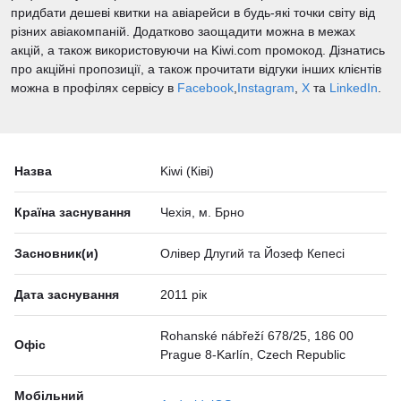
придбати дешеві квитки на авіарейси в будь-які точки світу від
різних авіакомпаній. Додатково заощадити можна в межах
акцій, а також використовуючи на Kiwi.com промокод. Дізнатись
про акційні пропозиції, а також прочитати відгуки інших клієнтів
можна в профілях сервісу в
Facebook
,
Instagram
,
Х
та
LinkedIn
.
Назва
Kiwi (Ківі)
Країна заснування
Чехія, м. Брно
Засновник(и)
Олівер Длугий та Йозеф Кепесі
Дата заснування
2011 рік
Rohanské nábřeží 678/25, 186 00
Офіс
Prague 8-Karlín, Czech Republic
Мобільний