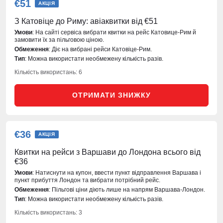
€51
АКЦІЯ
З Катовіце до Риму: авіаквитки від €51
Умови
: На сайті сервіса вибрати квитки на рейс Катовице-Рим й
замовити їх за пільговою ціною.
Обмеження
: Діє на вибрані рейси Катовіце-Рим.
Тип
: Можна використати необмежену кількість разів.
Кількість використань: 6
ОТРИМАТИ ЗНИЖКУ
€36
АКЦІЯ
Квитки на рейси з Варшави до Лондона всього від
€36
Умови
: Натиснути на купон, ввести пункт відправлення Варшава і
пункт прибуття Лондон та вибрати потрібний рейс.
Обмеження
: Пільгові ціни діють лише на напрям Варшава-Лондон.
Тип
: Можна використати необмежену кількість разів.
Кількість використань: 3