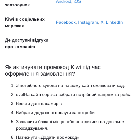
Android
,
iOS
застосунок
Kiwi в соціальних
Facebook
,
Instagram
,
Х
,
LinkedIn
мережах
Де доступні відгуки
про компанію
Як активувати промокод Kiwi під час
оформлення замовлення?
З потрібного купона на нашому сайті скопіювати код.
evelНа сайті сервіса вибрати потрібний напрям та рейс.
Ввести дані пасажирів.
Вибрати додаткові послуги за потреби.
Зазначити бажані місця, або погодитися на довільне
розсаджування.
Натиснути «Додати промокод».